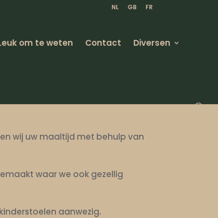
NL
GB
FR
Leuk om te weten
Contact
Diversen
eiden wij uw maaltijd met behulp van
 gemaakt waar we ook gezellig
k kinderstoelen aanwezig.