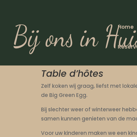
Home
Reserv
Table d’hôtes
Zelf koken wij graag, liefst met loka
de Big Green Egg.
Bij slechter weer of winterweer he
samen kunnen genieten van de maal
Voor uw kinderen maken we een kinderm