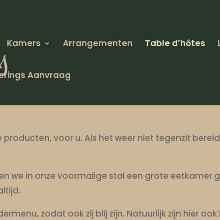
Kamers
Arrangementen
Table d’hôtes
erings Aanvraag
le producten, voor u. Als het weer niet tegenzit ber
bben we in onze voormalige stal een grote eetkamer
tijd.
enu, zodat ook zij blij zijn. Natuurlijk zijn hier oo