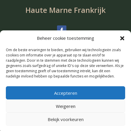
Haute Marne Frankrijk
Beheer cookie toestemming
Chambres d’hotes
Bij ons in huis
Om de beste ervaringen te bieden, gebruiken wij technologieën zoals
cookies om informatie over je apparaat op te slaan en/of te
Pierre en Josee Busnel
raadplegen. Door in te stemmen met deze technologieën kunnen wij
gegevens zoals surfgedrag of unieke ID's op deze site verwerken. Als je
2 Rue de l’Eglise
geen toestemming geeft of uw toestemming intrekt, kan dit een
52200 Saint Ciergues, Langres
nadelige invloed hebben op bepaalde functies en mogelijkheden.
Frankrijk
Accepteren
Weigeren
Copyright © 2026 | Bij ons in Huis | All Rights
Reserved
Bekijk voorkeuren